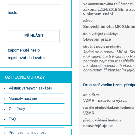
VZ administrována za účinnosti:
zákona č.134/2016 Sb. o za
heslo:
v platném znění
název:
Souvislá údržba MK Sklopč
druh veřejné zakázky:
PŘIHLÁSIT
Stavební práce
stručný popis předmětu:
zapomenuté heslo
Jedná se o opravu MK ul. Skl
v okrajové části Krásného Po
registrovat dodavatele
zahrnuje zejména rozsáhlejší
a k obnově původních vlastn
obnovením či zlepšením jej
UŽITEČNÉ ODKAZY
Druh zadávacího řízení, před
Věstník veřejných zakázek
druh řízení:
Manuály nástroje
VZMR - uzavřená výzva
typ dle předpokládané hodnoty:
Certifikáty
VZMR
FAQ
předpokládaná hodnota:
neuveřejňuje se
Prohlášení přístupnosti