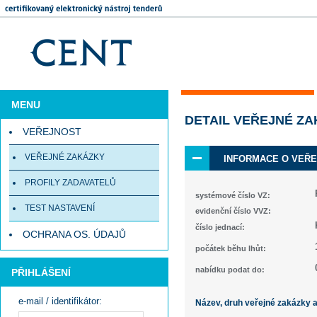
MENU
DETAIL VEŘEJNÉ Z
VEŘEJNOST
VEŘEJNÉ ZAKÁZKY
INFORMACE O VEŘE
PROFILY ZADAVATELŮ
systémové číslo VZ:
TEST NASTAVENÍ
evidenční číslo VVZ:
číslo jednací:
OCHRANA OS. ÚDAJŮ
počátek běhu lhůt:
nabídku podat do:
PŘIHLÁŠENÍ
e-mail / identifikátor:
Název, druh veřejné zakázky 